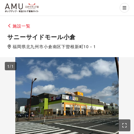
施設一覧
サニーサイドモール小倉
福岡県
北九州市小倉南区
下曽根新町10－1
1
/
1