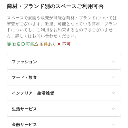
商材・ブランド別のスペースご利用可否
スペースで展開や販売が可能な商材・ブランドについては
審査がございます。歓迎、可能となっている商材・ブラン
ドについても、ご利用をお約束するものではございませ
ん。詳しくはお問い合わせください。
歓迎
可能
条件あり
不可
ファッション
メンズファッション
フード・飲食
レディースファッション
ユニセックス
スイーツ・洋菓子
インナー・ルームウェア
インテリア・生活雑貨
和菓子
キッズ・ベビー・マタニティ
パン
スポーツ
インテリア
お弁当・惣菜
シーズナルウェア
生活サービス
寝具・ベッド
軽食・ホットスナック
ジュエリー・アクセサリー
家具・家電
コーヒー・紅茶
携帯キャリア・格安SIM
メガネ・アイウェア
キッチン雑貨・調理器具
その他飲料
金融サービス
インターネット・プロバイダ
腕時計
掃除用品・生活便利品