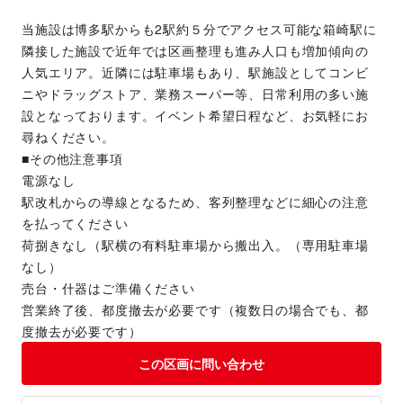
当施設は博多駅からも2駅約５分でアクセス可能な箱崎駅に
隣接した施設で近年では区画整理も進み人口も増加傾向の
人気エリア。近隣には駐車場もあり、駅施設としてコンビ
ニやドラッグストア、業務スーパー等、日常利用の多い施
設となっております。イベント希望日程など、お気軽にお
尋ねください。
■その他注意事項
電源なし
駅改札からの導線となるため、客列整理などに細心の注意
を払ってください
荷捌きなし（駅横の有料駐車場から搬出入。（専用駐車場
なし）
売台・什器はご準備ください
営業終了後、都度撤去が必要です（複数日の場合でも、都
度撤去が必要です）
この区画に問い合わせ