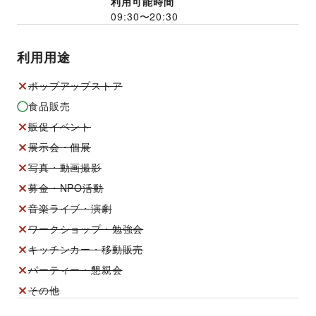
利用可能時間
09:30
〜
20:30
利用用途
ポップアップストア
食品販売
販促イベント
展示会・個展
写真・動画撮影
募金・NPO活動
音楽ライブ・演劇
ワークショップ・勉強会
キッチンカー・移動販売
パーティー・懇親会
その他