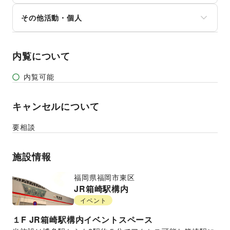
募金・寄付
音楽・ライブ
法人向けサービス
NPO・ボランティア活動
その他活動・個人
演劇
オフィス家具・OA機器
その他NPO・公共団体
占い
イベント企画・運営
その他活動・個人
公営競技・宝くじ
その他ビジネス・オフィス
その他エンタメ・ガジェット
内覧について
内覧可能
キャンセルについて
要相談
施設情報
福岡県
福岡市東区
JR箱崎駅構内
イベント
１F
JR箱崎駅構内イベントスペース