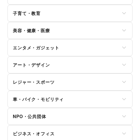
ワイン・洋酒
電気・ガス
靴
文房具
クレジットカード
日本酒・焼酎・地酒
ウォーターサーバー
バッグ・革小物
手芸・ハンドメイド
子育て・教育
保険
食材・調味料
ハウスクリーニング・家事代行
ファッション雑貨
DIY用品・日曜大工
銀行
物産展・マルシェ
定期宅配
和服・着物
ベビー用品
園芸・ガーデニング
住宅ローン
キッチンカー・移動販売
リサイクル雑貨・古本
美容・健康・医療
古着
ランドセル
花・盆栽・ドライフラワー
証券・FX
野菜・果物・生鮮食品
買取査定・金券
その他ファッション
学習教材・通信教育
犬・猫・ペット
不動産投資
その他フード・飲食
ジム・フィットネス
ギフト・プレゼント
子供向け教室・レッスン
日用雑貨
その他金融サービス
エンタメ・ガジェット
ダイエット・健康グッズ
冠婚葬祭
塾・家庭教師
食器・陶磁器
美容・コスメ・香水
資格・習い事
おもちゃ・絵本
その他インテリア・生活雑貨
PC・スマートフォン
ヘアケア・シャンプー
リフォーム
その他子育て・教育
アート・デザイン
スマホアクセサリー
美容家電
住宅（購入・賃貸）
ガジェット
ヘアサロン・ネイルサロン
たばこ
絵画・書
ゲーム
マッサージ・整体
レジャー・スポーツ
修理・メンテナンス
写真・イラストレーション
アニメ
エステ・美容サービス
就職・転職・求人
立体作品・彫刻
コミック・マンガ
旅行・レジャー
健康食品・サプリメント
その他生活サービス
その他アート・デザイン
アイドル・芸能人
車・バイク・モビリティ
キャンプ・アウトドア
女性用品・フェムテック
おもちゃ・ホビー
野球
コンタクトレンズ
車
楽器・音楽機材
サッカー
医療・医薬品
NPO・公共団体
バイク・オートバイ
CD・DVD・本・雑誌
バスケットボール
その他美容・健康
自転車・ロードバイク
Webメディア・アプリ
ゴルフ
地方公共団体・行政・政府
マイクロモビリティ
テレビ・ドラマ
その他レジャー・スポーツ
ビジネス・オフィス
外国団体・大使館
その他車・バイク・モビリティ
映画