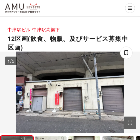
中津駅ビル
中津駅高架下
12区画(飲食、物販、及びサービス募集中
区画)
1
/
5