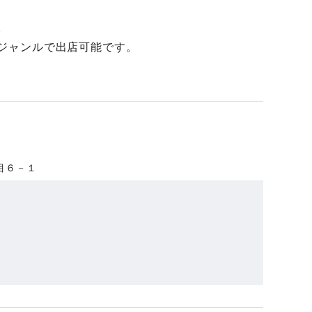
。
いジャンルで出店可能です。
目６－１