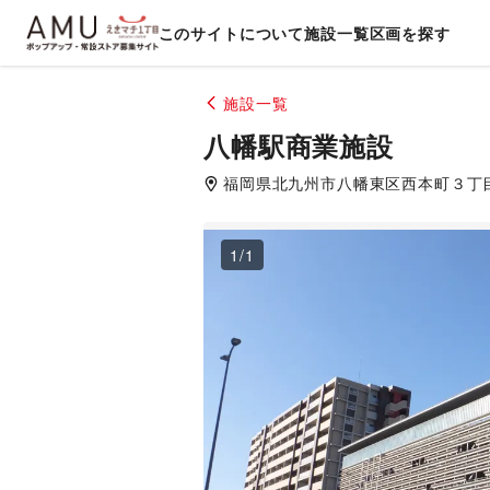
このサイトについて
施設一覧
区画を探す
施設一覧
八幡駅商業施設
福岡県
北九州市八幡東区
西本町３丁
1
/
1