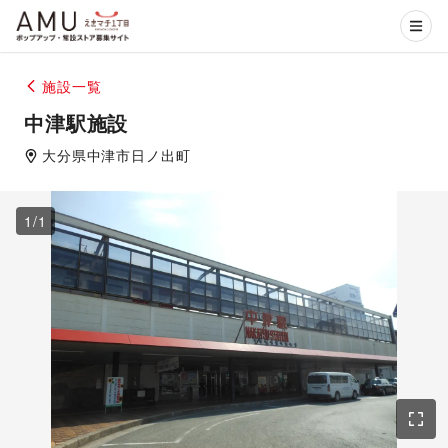
施設一覧
中津駅施設
大分県
中津市
日ノ出町
1
/
1